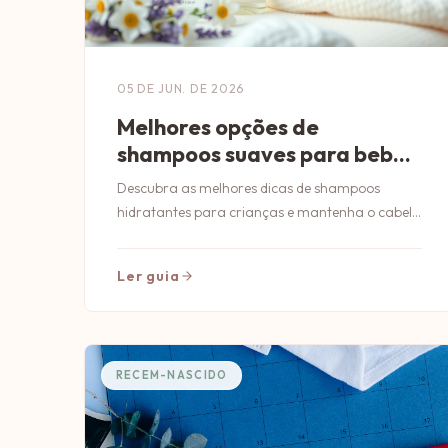
05 DE JUN. DE 2026
Melhores opções de
shampoos suaves para bebês
hidratados
Descubra as melhores dicas de shampoos
hidratantes para crianças e mantenha o cabelo
do seu bebê suave, limpo e saudável todos os
dias.
Ler guia
RECEM-NASCIDO