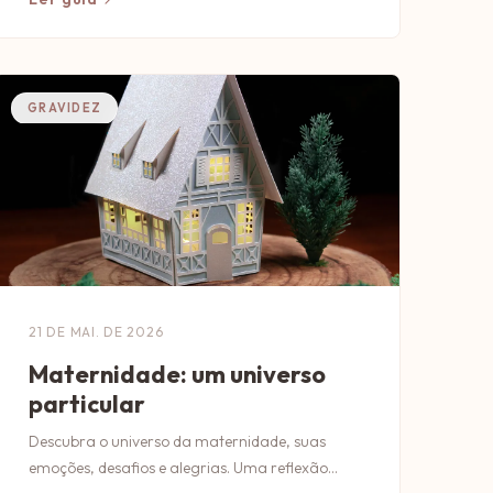
GRAVIDEZ
21 DE MAI. DE 2026
Maternidade: um universo
particular
Descubra o universo da maternidade, suas
emoções, desafios e alegrias. Uma reflexão