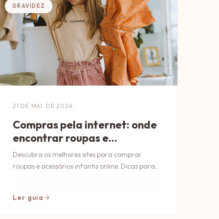
GRAVIDEZ
21 DE MAI. DE 2026
Compras pela internet: onde
encontrar roupas e
acessórios infantis
Descubra os melhores sites para comprar
roupas e acessórios infantis online. Dicas para
economizar e garantir qualidade nas suas
compras!
Ler guia