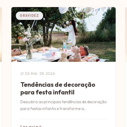
GRAVIDEZ
21 DE MAI. DE 2026
Tendências de decoração
para festa infantil
Descubra as principais tendências de decoração
para festas infantis e transforme a
comemoração em um momento inesquecível e
cheio de criatividade!
Ler guia