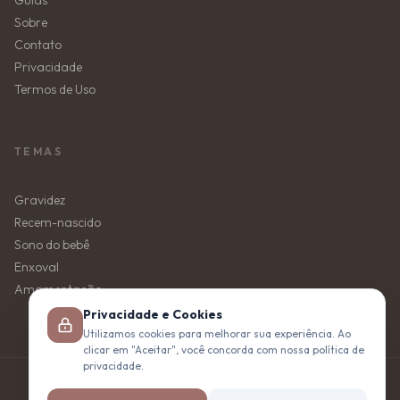
Guias
Sobre
Contato
Privacidade
Termos de Uso
TEMAS
Gravidez
Recem-nascido
Sono do bebê
Enxoval
Amamentação
Privacidade e Cookies
Utilizamos cookies para melhorar sua experiência. Ao
clicar em "Aceitar", você concorda com nossa política de
privacidade.
© 2026 Mãe da Cabeça aos Pés. Todos os direitos reservados.