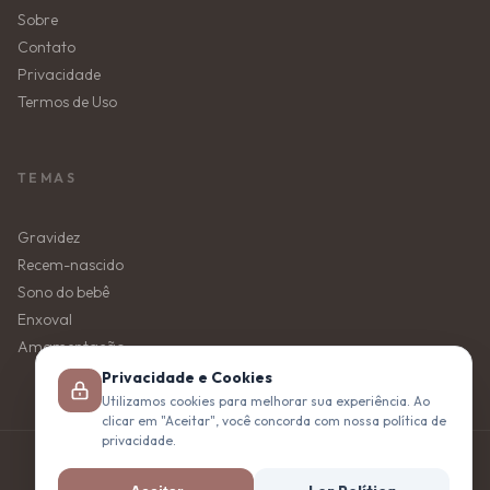
Sobre
Contato
Privacidade
Termos de Uso
TEMAS
Gravidez
Recem-nascido
Sono do bebê
Enxoval
Amamentação
Privacidade e Cookies
Utilizamos cookies para melhorar sua experiência. Ao
clicar em "Aceitar", você concorda com nossa política de
privacidade.
© 2026 Mãe da Cabeça aos Pés. Todos os direitos reservados.