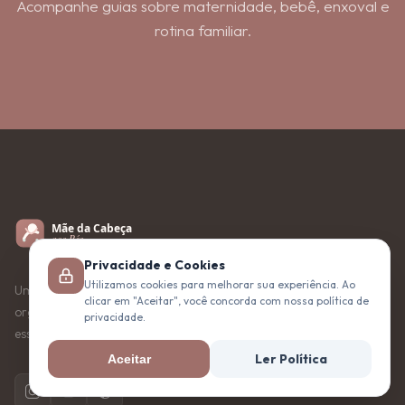
Acompanhe guias sobre maternidade, bebê, enxoval e
rotina familiar.
Privacidade e Cookies
Utilizamos cookies para melhorar sua experiência. Ao
Um blog de maternidade e bebês feito para acolher,
clicar em "Aceitar", você concorda com nossa política de
organizar informacões e ajudar familias a viverem
privacidade.
essa fase com mais calma.
Ler Política
Aceitar