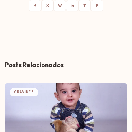
f
X
W
in
T
P
Posts Relacionados
GRAVIDEZ