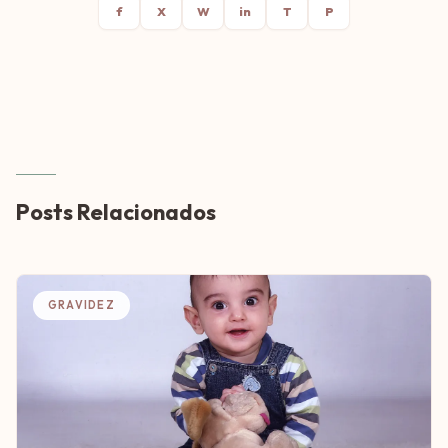
f
X
W
in
T
P
Posts Relacionados
GRAVIDEZ