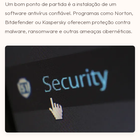
Um bom ponto de partida é a instalação de um
software antivírus confiável. Programas como Norton,
Bitdefender ou Kaspersky oferecem proteção contra
malware, ransomware e outras ameaças cibernéticas.