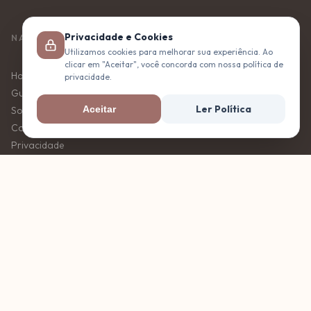
Privacidade e Cookies
NAVEGACAO
Utilizamos cookies para melhorar sua experiência. Ao
clicar em "Aceitar", você concorda com nossa política de
Home
privacidade.
Guias
Ler Política
Aceitar
Sobre
Contato
Privacidade
Termos de Uso
TEMAS
Gravidez
Recem-nascido
Sono do bebê
Enxoval