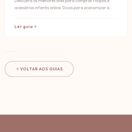
Descubra os melhores sites para comprar roupas e
acessórios infantis online. Dicas para economizar e
garantir qualidade nas suas compras!
Ler guia
VOLTAR AOS GUIAS