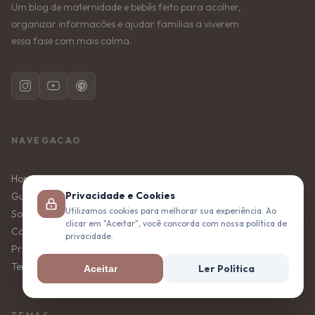
Um blog de maternidade e bebês feito para acolher,
organizar informacões e ajudar familias a viverem
essa fase com mais calma.
NAVEGACAO
Home
Privacidade e Cookies
Guias
Utilizamos cookies para melhorar sua experiência. Ao
Sobre
clicar em "Aceitar", você concorda com nossa política de
Contato
privacidade.
Privacidade
Termos de Uso
Ler Política
Aceitar