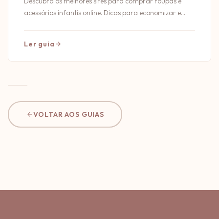
Descubra os melhores sites para comprar roupas e
acessórios infantis online. Dicas para economizar e
garantir qualidade nas suas compras!
Ler guia
VOLTAR AOS GUIAS