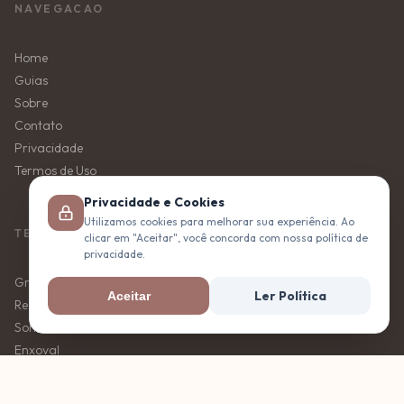
NAVEGACAO
Home
Guias
Sobre
Contato
Privacidade
Termos de Uso
Privacidade e Cookies
Utilizamos cookies para melhorar sua experiência. Ao
TEMAS
clicar em "Aceitar", você concorda com nossa política de
privacidade.
Gravidez
Ler Política
Aceitar
Recem-nascido
Sono do bebê
Enxoval
Amamentação